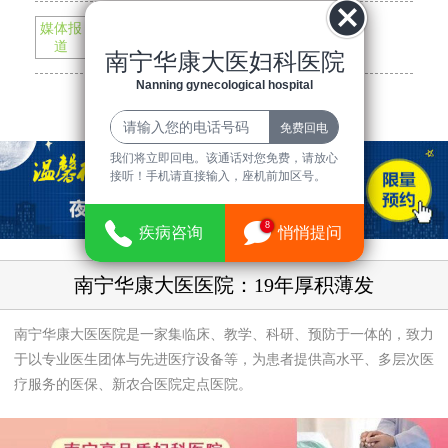
媒体报
南宁华康大医医院与市一院正式组建...
道
南宁华康大医妇科医院
我院组织无偿献血活动 血浓情更浓
Nanning gynecological hospital
查看更多最新信息
我们将立即回电。该通话对您免费，请放心
接听！手机请直接输入，座机前加区号。
8
疾病咨询
悄悄提问
南宁华康大医医院：19年厚积薄发
南宁华康大医医院是一家集临床、教学、科研、预防于一体的，致力
于以专业医生团体与先进医疗设备等，为患者提供高水平、多层次医
疗服务的医保、新农合医院定点医院。