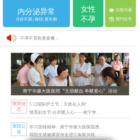
女性
在线沟通
内分泌异常
不孕
预约挂号
月经不调 | 痛经| 更年期
不孕不育检查套餐；
VIP妇科体检套餐！
关爱女性 检查优惠活动；
医院动
5.12国际护士节：天使在人间!
态
情系妇女节 白衣暖人心——南宁华...
医院公
学习雷锋精神：南宁华康大医医院携...
益
我院生殖健康宣传走进江南新兴苑、...