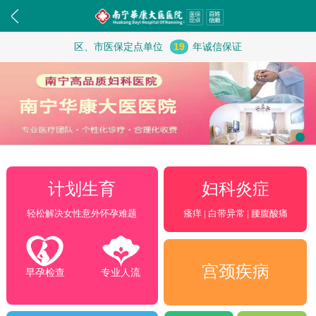
区、市医保定点单位
19
年诚信保证
妇科炎症
计划生育
瘙痒 | 白带异常 | 腰腹酸痛
轻松解决女性意外怀孕难题
宫颈疾病
早孕检查
专业人流