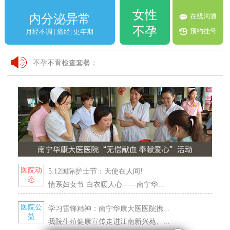
女性
在线沟通
内分泌异常
不孕
预约挂号
月经不调 | 痛经| 更年期
不孕不育检查套餐；
VIP妇科体检套餐！
关爱女性 检查优惠活动；
医院动
5.12国际护士节：天使在人间!
态
情系妇女节 白衣暖人心——南宁华...
医院公
学习雷锋精神：南宁华康大医医院携...
益
我院生殖健康宣传走进江南新兴苑、...