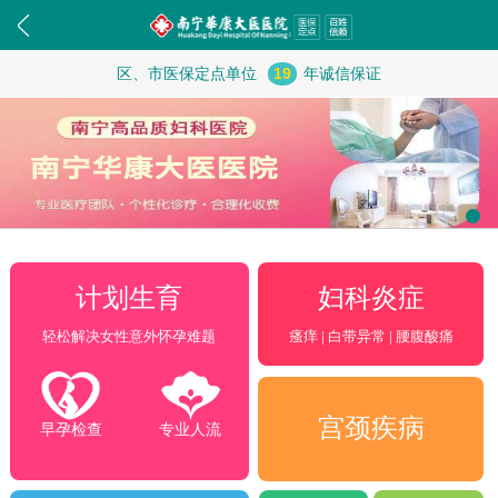
区、市医保定点单位
19
年诚信保证
妇科炎症
计划生育
瘙痒 | 白带异常 | 腰腹酸痛
轻松解决女性意外怀孕难题
宫颈疾病
早孕检查
专业人流