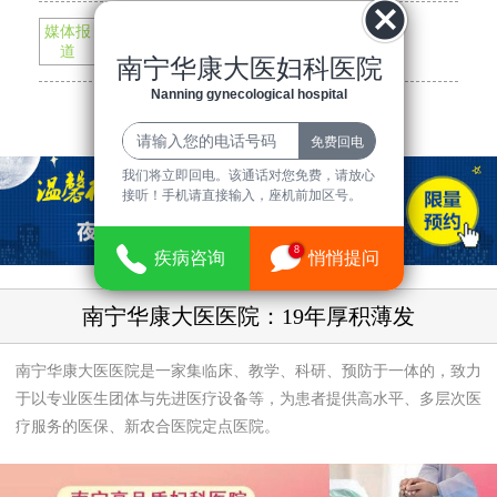
媒体报
南宁华康大医医院与市一院正式组建...
道
南宁华康大医妇科医院
我院组织无偿献血活动 血浓情更浓
Nanning gynecological hospital
查看更多最新信息
我们将立即回电。该通话对您免费，请放心
接听！手机请直接输入，座机前加区号。
8
疾病咨询
悄悄提问
南宁华康大医医院：19年厚积薄发
南宁华康大医医院是一家集临床、教学、科研、预防于一体的，致力
于以专业医生团体与先进医疗设备等，为患者提供高水平、多层次医
疗服务的医保、新农合医院定点医院。