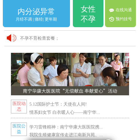
女性
在线沟通
内分泌异常
不孕
预约挂号
月经不调 | 痛经| 更年期
不孕不育检查套餐；
VIP妇科体检套餐！
关爱女性 检查优惠活动；
医院动
5.12国际护士节：天使在人间!
态
情系妇女节 白衣暖人心——南宁华...
医院公
学习雷锋精神：南宁华康大医医院携...
益
我院生殖健康宣传走进江南新兴苑、...