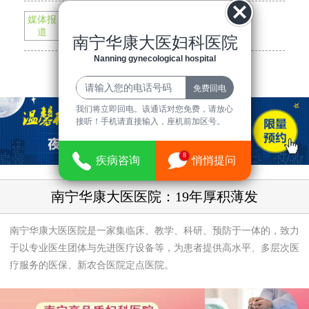
媒体报
南宁华康大医医院与市一院正式组建...
道
南宁华康大医妇科医院
我院组织无偿献血活动 血浓情更浓
Nanning gynecological hospital
查看更多最新信息
我们将立即回电。该通话对您免费，请放心
接听！手机请直接输入，座机前加区号。
8
疾病咨询
悄悄提问
南宁华康大医医院：19年厚积薄发
南宁华康大医医院是一家集临床、教学、科研、预防于一体的，致力
于以专业医生团体与先进医疗设备等，为患者提供高水平、多层次医
疗服务的医保、新农合医院定点医院。