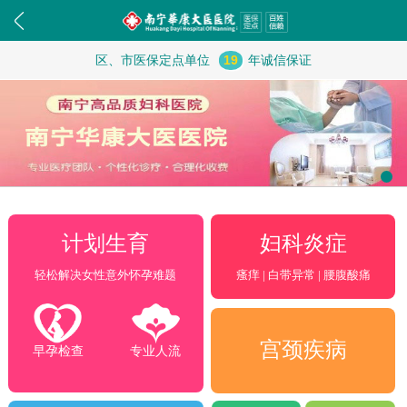
区、市医保定点单位
19
年诚信保证
妇科炎症
计划生育
瘙痒 | 白带异常 | 腰腹酸痛
轻松解决女性意外怀孕难题
宫颈疾病
早孕检查
专业人流