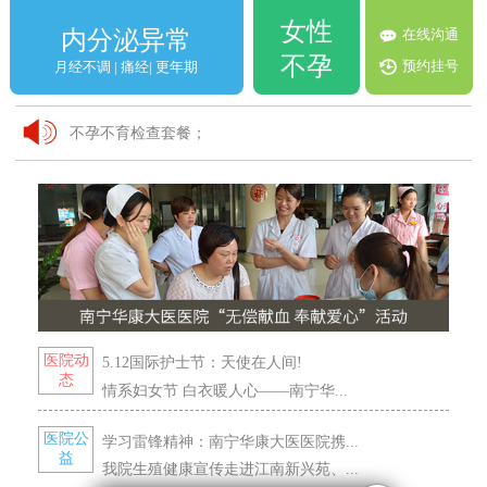
女性
在线沟通
内分泌异常
不孕
预约挂号
月经不调 | 痛经| 更年期
不孕不育检查套餐；
VIP妇科体检套餐！
关爱女性 检查优惠活动；
医院动
5.12国际护士节：天使在人间!
态
情系妇女节 白衣暖人心——南宁华...
医院公
学习雷锋精神：南宁华康大医医院携...
益
我院生殖健康宣传走进江南新兴苑、...