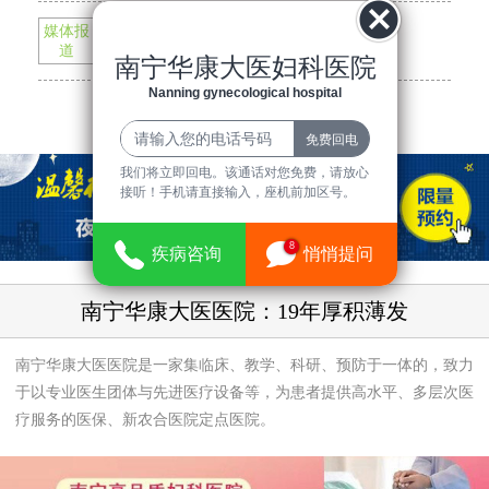
媒体报
南宁华康大医医院与市一院正式组建...
道
南宁华康大医妇科医院
我院组织无偿献血活动 血浓情更浓
Nanning gynecological hospital
查看更多最新信息
我们将立即回电。该通话对您免费，请放心
接听！手机请直接输入，座机前加区号。
8
疾病咨询
悄悄提问
南宁华康大医医院：19年厚积薄发
南宁华康大医医院是一家集临床、教学、科研、预防于一体的，致力
于以专业医生团体与先进医疗设备等，为患者提供高水平、多层次医
疗服务的医保、新农合医院定点医院。