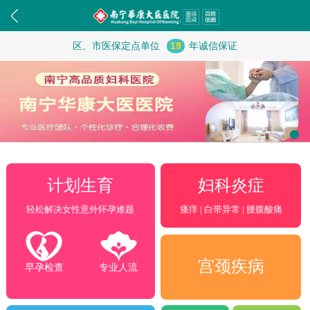
区、市医保定点单位
19
年诚信保证
妇科炎症
计划生育
瘙痒 | 白带异常 | 腰腹酸痛
轻松解决女性意外怀孕难题
宫颈疾病
早孕检查
专业人流